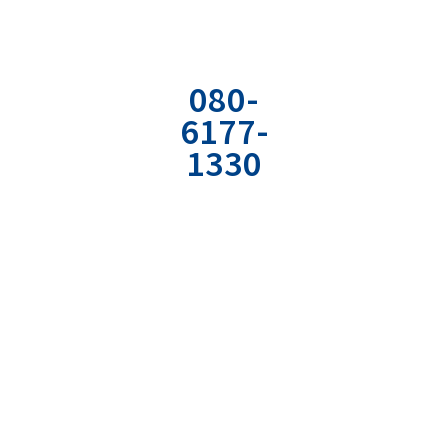
お電話でのお
お問い合わせ
資料の無料ダ
問い合わせ
フォーム
ウンロード
080-
専用のフォーム
弊社の経営やコミ
6177-
から
ュニケーションの
1330
必要情報を入力
ノウハウが詰まっ
ください。
たPDF資料をどう
社用携帯直通電
ぞ。
話
受付時間：平日
9:00〜18:00