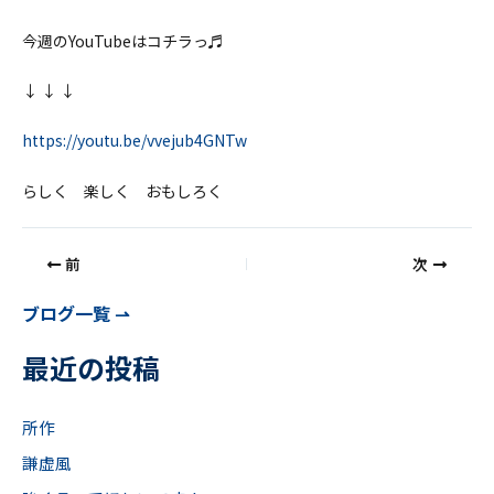
今週のYouTubeはコチラっ♬
↓ ↓ ↓
https://youtu.be/vvejub4GNTw
らしく 楽しく おもしろく
前
次
ブログ一覧 ⇀
最近の投稿
所作
謙虚風