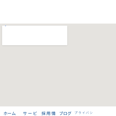
〒532-0011
大阪市淀川区西中島6-7-11
小谷第一ビル4階
TEL：080-6177-1330
>
ホーム
>
サービ
>
採用情
>
ブログ
プライバシ