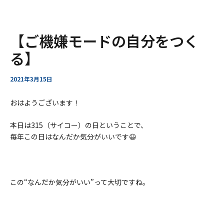
ー
ア
内
Post
【ご機嫌モードの自分をつく
ー
容
navigation
カ
を
る】
イ
ス
ブ
キ
2021年3月15日
ッ
プ
おはようございます！
本日は315（サイコー）の日ということで、
毎年この日はなんだか気分がいいです😃
この“なんだか気分がいい”って大切ですね。