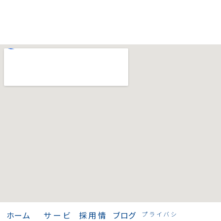
〒532-0011
大阪市淀川区西中島6-7-11
小谷第一ビル4階
TEL：080-6177-1330
>
ホーム
>
サービ
>
採用情
>
ブログ
プライバシ