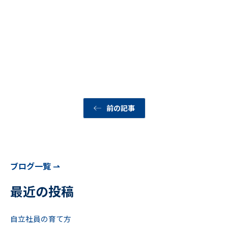
記事を読む
記事を読む
面接で1番注目してみるべき部分とは。
2026年7月30日
記事を読む
前の記事
ブログ一覧 ⇀
最近の投稿
自立社員の育て方