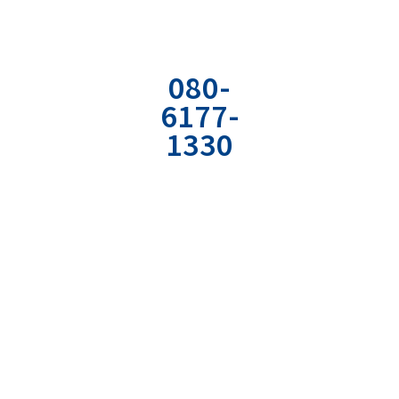
お電話でのお
お問い合わせ
資料の無料ダ
問い合わせ
フォーム
ウンロード
080-
専用のフォーム
弊社の経営やコミ
6177-
から
ュニケーションの
1330
必要情報を入力
ノウハウが詰まっ
ください。
たPDF資料をどう
社用携帯直通電
ぞ。
話
受付時間：平日
9:00〜18:00