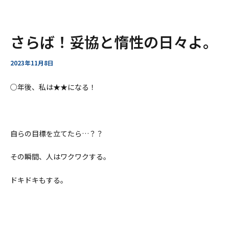
ー
ア
内
Post
さらば！妥協と惰性の日々よ。
ー
容
navigation
カ
を
イ
ス
2023年11月8日
ブ
キ
ッ
○
年後、私は
★★
になる！
プ
自らの目標を立てたら
…
？？
その瞬間、人はワクワクする。
ドキドキもする。