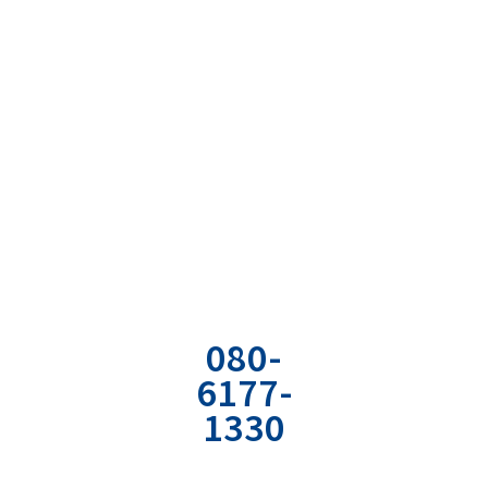
まずは現状の課題を
明確に言語化してみませんか？
お気軽にご相談ください
お電話でのお
お問い合わせ
資料の無料ダ
問い合わせ
フォーム
ウンロード
080-
専用のフォーム
弊社の経営やコミ
6177-
から
ュニケーションの
1330
必要情報を入力
ノウハウが詰まっ
ください。
たPDF資料をどう
社用携帯直通電
ぞ。
話