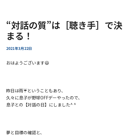
ー
ア
内
Post
“対話の質”は［聴き手］で決
ー
容
navigation
カ
を
まる！
イ
ス
ブ
キ
2021年3月22日
ッ
プ
おはようございます😃
昨日は雨☔️ということもあり、
久々に息子が野球OFFデーやったので、
息子との【対話の日】にしました^ ^
夢と目標の確認と、