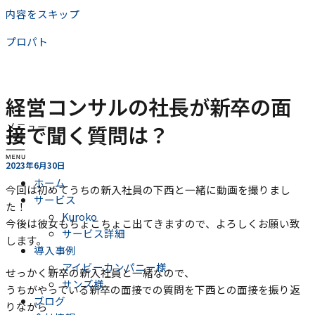
内容をスキップ
プロパト
経営コンサルの社長が新卒の面
メニュー
接で聞く質問は？
2023年6月30日
ホーム
今回は初めてうちの新入社員の下西と一緒に動画を撮りまし
サービス
た！
Kuroko
今後は彼女もちょこちょこ出てきますので、よろしくお願い致
サービス詳細
します。
導入事例
アイビーカンパニー様
せっかく新卒の新入社員と一緒なので、
サンズ様
うちがやっている新卒の面接での質問を下西との面接を振り返
ブログ
りながら