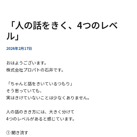
ー
ア
内
Post
「人の話をきく、4つのレベ
ー
容
navigation
カ
を
ル」
イ
ス
ブ
キ
2026年2月17日
ッ
プ
おはようございます。
株式会社プロパトの石井です。
「ちゃんと話をきいているつもり」
そう思っていても、
実はきけていないことは少なくありません。
人の話のきき方には、大きく分けて
4つのレベルがあると感じています。
① 聞き流す