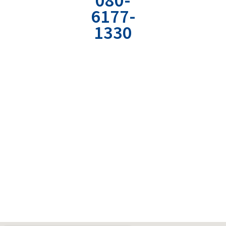
専用のフォーム
弊社の経営やコミ
6177-
から
ュニケーションの
1330
必要情報を入力
ノウハウが詰まっ
ください。
たPDF資料をどう
社用携帯直通電
ぞ。
話
受付時間：平日
9:00〜18:00
〒532-0011
大阪市淀川区西中島6-7-11
小谷第一ビル4階
TEL：080-6177-1330