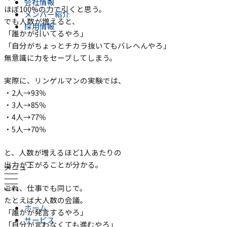
会社情報
ほぼ100%の力で引くと思う。
メンバー紹介
でも人数が増えると、
採用情報
「誰かが引いてるやろ」
「自分がちょっとチカラ抜いてもバレへんやろ」
無意識に力をセーブしてしまう。
実際に、リンゲルマンの実験では、
・2人→93％
・3人→85％
・4人→77％
・5人→70％
と、人数が増えるほど1人あたりの
出力が下がることが分かる。
メニュー
これ、仕事でも同じで。
たとえば大人数の会議。
ホーム
「誰かが発言するやろ」
サービス
「自分が言わなくても進むやろ」