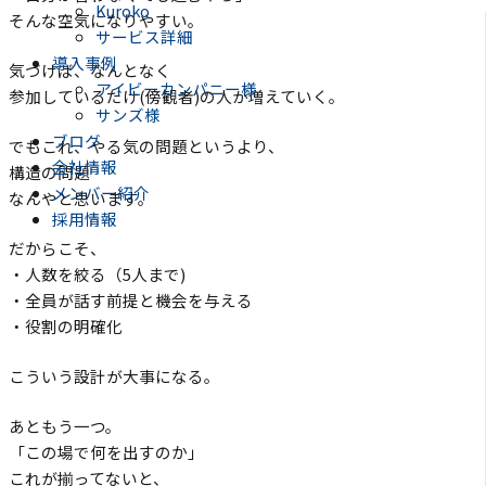
Kuroko
そんな空気になりやすい。
サービス詳細
導入事例
気づけば、なんとなく
アイビーカンパニー様
参加しているだけ(傍観者)の人が増えていく。
サンズ様
ブログ
でもこれ、やる気の問題というより、
会社情報
構造の問題
メンバー紹介
なんやと思います。
採用情報
だからこそ、
・人数を絞る（5人まで)
・全員が話す前提と機会を与える
・役割の明確化
こういう設計が大事になる。
あともう一つ。
「この場で何を出すのか」
これが揃ってないと、