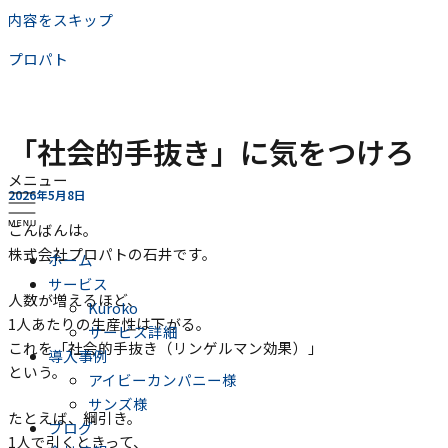
内容をスキップ
プロパト
「社会的手抜き」に気をつけろ
メニュー
2026年5月8日
こんばんは。
株式会社プロパトの石井です。
ホーム
サービス
人数が増えるほど、
Kuroko
1人あたりの生産性は下がる。
サービス詳細
これを「社会的手抜き（リンゲルマン効果）」
導入事例
という。
アイビーカンパニー様
サンズ様
たとえば、綱引き。
ブログ
1人で引くときって、