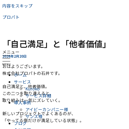
内容をスキップ
プロパト
「自己満足」と「他者価値」
メニュー
2026年2月20日
おはようございます。
株式会社プロパトの石井です。
ホーム
サービス
自己満足と、他者価値。
Kuroko
この二つを取り違えると、
サービス詳細
取り組みは一気にズレていく。
導入事例
アイビーカンパニー様
新しいプロジェクトでよくあるのが、
サンズ様
「やってる側だけが満足している状態」。
ブログ