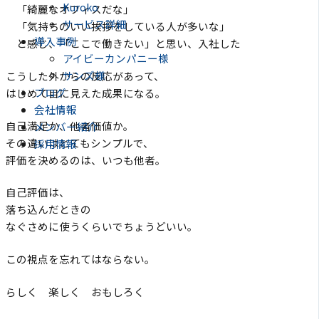
Kuroko
「綺麗なオフィスだな」
サービス詳細
「気持ちのいい挨拶をしている人が多いな」
導入事例
と感じ、「ここで働きたい」と思い、入社した
アイビーカンパニー様
サンズ様
こうした外からの反応があって、
ブログ
はじめて目に見えた成果になる。
会社情報
自己満足か、他者価値か。
メンバー紹介
その違いはとてもシンプルで、
採用情報
評価を決めるのは、いつも他者。
自己評価は、
落ち込んだときの
なぐさめに使うくらいでちょうどいい。
この視点を忘れてはならない。
らしく 楽しく おもしろく