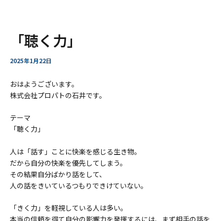
ー
ア
内
Post
「聴く力」
ー
容
navigation
カ
を
イ
ス
2025年1月22日
ブ
キ
ッ
おはようございます。
プ
株式会社プロパトの石井です。
テーマ
「聴く力」
人は「話す」ことに快楽を感じる生き物。
だから自分の快楽を優先してしまう。
その結果自分ばかり話をして、
人の話をきいているつもりできけていない。
「きく力」を軽視している人は多い。
本当の信頼を得て自分の影響力を発揮するには、まず相手の話を