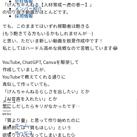
会社情報
「げんちゃんねる【人材育成ー虎の巻ー】」
メンバー紹介
の切り抜き動画がほとんどです。
採用情報
でも、このままではいずれ視聴者は飽きる
(もう飽きてる方もいるかもしれませんが…)
と思い、ただいま新しい動画を鋭意作成中です！
私としてはハードル高めな挑戦なので苦戦しています😂
YouTube, ChatGPT, Canvaを駆使して
作成していましたが、
YouTubeで教えてくれる通りに
真似して作っていても、
「げんちゃんねるらしさを出したい」とか
「AI音声を入れたい」とか
メニュー
気にしだしたらキリがなかったです…
「質より量」と思って作り始めたのに
ホーム
最終的には「質もほしい」という
サービス
欲張りさんになってしまいました💦