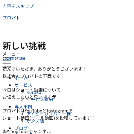
内容をスキップ
プロパト
新しい挑戦
メニュー
2024年6月8日
読んでいただき、ありがとうございます！
株式会社プロパトの下西です！
ホーム
サービス
今日はショート動画について
Kuroko
お伝えしたいと思います🎥
サービス詳細
導入事例
プロパトはYouTubeとInstagramで
アイビーカンパニー様
ショート動画(リール動画)を投稿しています！
サンズ様
ブログ
弊社YouTubeチャンネル