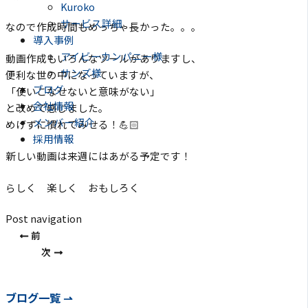
Kuroko
サービス詳細
なので作成時間もめっちゃ長かった。。。
導入事例
アイビーカンパニー様
動画作成もいろんなツールがありますし、
サンズ様
便利な世の中になっていますが、
ブログ
「使いこなせないと意味がない」
会社情報
と改めて感じました。
メンバー紹介
めげずに慣れてみせる！💪🏻
採用情報
新しい動画は来週にはあがる予定です！
らしく 楽しく おもしろく
Post navigation
前
次
ブログ一覧 ⇀