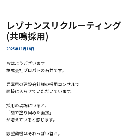
ー
ア
内
Post
レゾナンスリクルーティング
ー
容
navigation
カ
を
(共鳴採用)
イ
ス
ブ
キ
2025年11月18日
ッ
プ
おはようございます。
株式会社プロパトの石井です。
兵庫県の建設会社様の採用コンサルで
面接に入らせていただいています。
採用の現場にいると、
「嘘で塗り固めた面接」
が増えていると感じます。
志望動機はそれっぽい答え。