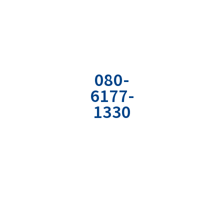
まずは現状の課題を
明確に言語化してみませんか？
お気軽にご相談ください
お電話でのお
お問い合わせ
資料の無料ダ
問い合わせ
フォーム
ウンロード
080-
専用のフォーム
弊社の経営やコミ
6177-
から
ュニケーションの
1330
必要情報を入力
ノウハウが詰まっ
ください。
たPDF資料をどう
社用携帯直通電
ぞ。
話
受付時間：平日
9:00〜18:00