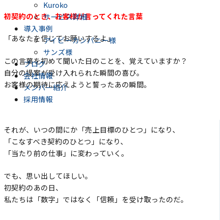
Kuroko
初契約のとき、お客様が言ってくれた言葉
サービス詳細
導入事例
「あなたを信じてお願いするよ」
アイビーカンパニー様
サンズ様
この言葉を初めて聞いた日のことを、覚えていますか？
ブログ
自分の提案が受け入れられた瞬間の喜び。
会社情報
お客様の期待に応えようと誓ったあの瞬間。
メンバー紹介
採用情報
それが、いつの間にか「売上目標のひとつ」になり、
「こなすべき契約のひとつ」になり、
「当たり前の仕事」に変わっていく。
でも、思い出してほしい。
初契約のあの日、
私たちは「数字」ではなく「信頼」を受け取ったのだ。