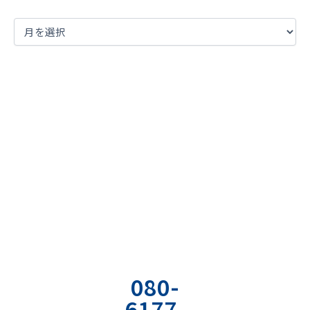
まずは現状の課題を
明確に言語化してみませんか？
お気軽にご相談ください
お電話でのお
お問い合わせ
資料の無料ダ
問い合わせ
フォーム
ウンロード
080-
専用のフォーム
弊社の経営やコミ
6177-