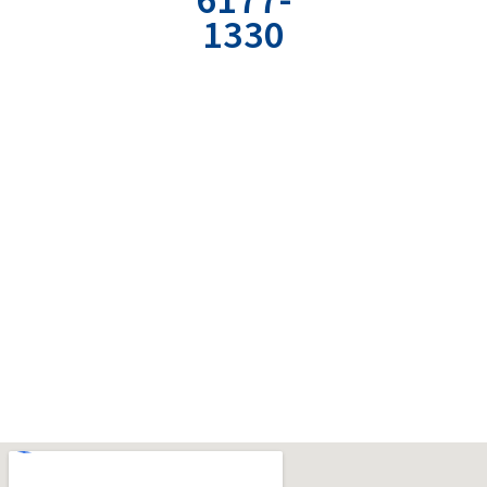
から
ュニケーションの
1330
必要情報を入力
ノウハウが詰まっ
ください。
たPDF資料をどう
社用携帯直通電
ぞ。
話
受付時間：平日
9:00〜18:00
〒532-0011
大阪市淀川区西中島6-7-11
小谷第一ビル4階
TEL：080-6177-1330