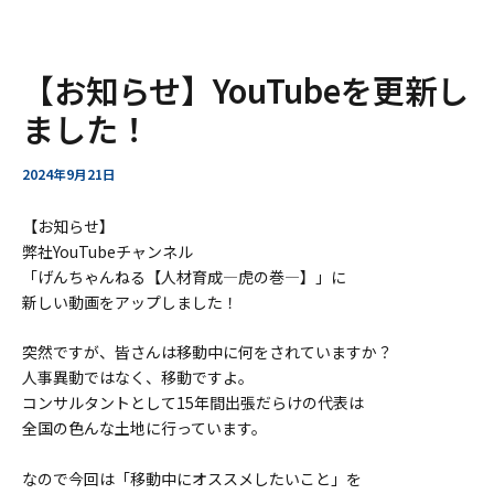
ー
ア
内
Post
【お知らせ】YouTubeを更新し
ー
容
navigation
カ
を
ました！
イ
ス
ブ
キ
2024年9月21日
ッ
プ
【お知らせ】
弊社YouTubeチャンネル
「げんちゃんねる【人材育成—虎の巻—】」に
新しい動画をアップしました！
突然ですが、皆さんは移動中に何をされていますか？
人事異動ではなく、移動ですよ。
コンサルタントとして15年間出張だらけの代表は
全国の色んな土地に行っています。
なので今回は「移動中にオススメしたいこと」を