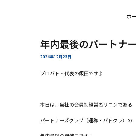
ホ
内
Post
容
navigation
を
年内最後のパートナ
ス
キ
2024年12月23日
ッ
プ
プロパト・代表の飯田です♪
本日は、当社の会員制経営者サロンである
パートナーズクラブ（通称・パトクラ）の
年内最後の開催日です！