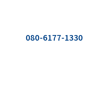
まずは現状の課題を
明確に言語化してみませんか
お気軽にご相談ください
お電話でのお問い合わせ
080-6177-1330
の
社用携帯直通電話
ぞ。
受付時間：平日9:00〜18:00