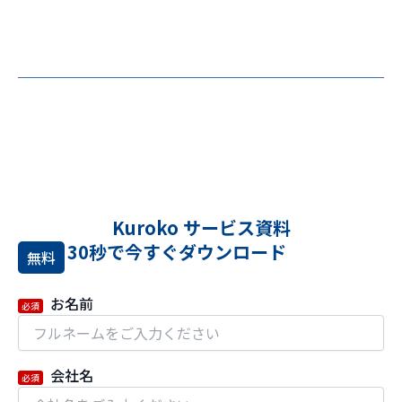
ー
内
容
を
ス
キ
ッ
プ
Kuroko サービス資料
30秒で今すぐダウンロード
無料
お名前
必須
会社名
必須