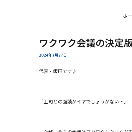
ホ
内
Post
容
navigation
を
ワクワク会議の決定
ス
キ
2024年7月27日
ッ
プ
代表・飯田です♪
「上司との面談がイヤでしょうがない…」
「なぜ、うちの会議はワクワクしないんだ