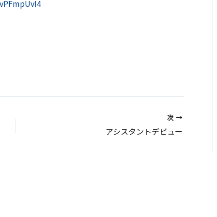
7HvPFmpUvI4
次
アシスタントデビュー