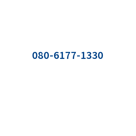
まずは現状の課題を
明確に言語化してみませんか
お気軽にご相談ください
お電話でのお問い合わせ
080-6177-1330
の
社用携帯直通電話
ぞ。
受付時間：平日9:00〜18:00