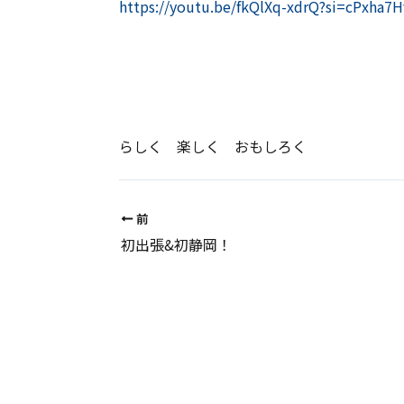
https://youtu.be/fkQlXq-xdrQ?si=cPxha
らしく 楽しく おもしろく
前
初出張&初静岡！