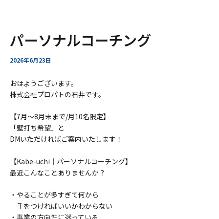
ー
ア
内
Post
パーソナルコーチング
ー
容
navigation
カ
を
イ
ス
2026年6月23日
ブ
キ
ッ
おはようございます。
プ
株式会社プロパトの石井です。
【7月〜8月末まで/月10名限定】
「壁打ち希望」と
DMいただければご案内いたします！
【Kabe-uchi｜パーソナルコーチング】
最近こんなことありませんか？
・やることが多すぎて何から
手をつければいいかわからない
・事業の方向性に迷っている