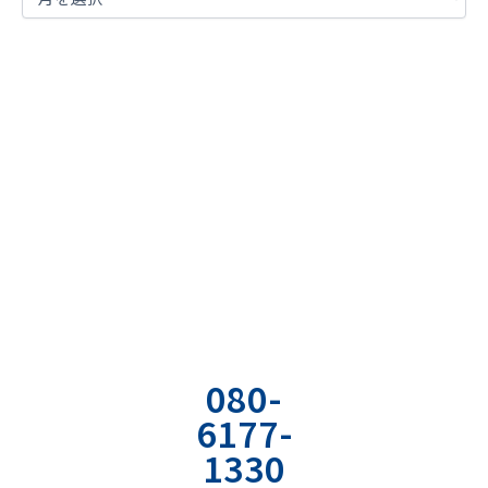
まずは現状の課題を
明確に言語化してみませんか？
お気軽にご相談ください
お電話でのお
お問い合わせ
資料の無料ダ
問い合わせ
フォーム
ウンロード
080-
専用のフォーム
弊社の経営やコミ
6177-
から
ュニケーションの
1330
必要情報を入力
ノウハウが詰まっ