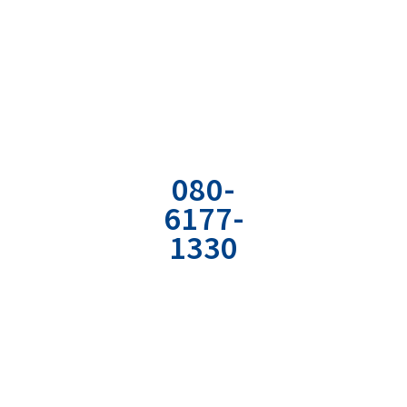
まずは現状の課題を
明確に言語化してみませんか？
お気軽にご相談ください
お電話でのお
お問い合わせ
資料の無料ダ
問い合わせ
フォーム
ウンロード
080-
専用のフォーム
弊社の経営やコミ
6177-
から
ュニケーションの
1330
必要情報を入力
ノウハウが詰まっ
ください。
たPDF資料をどう
社用携帯直通電
ぞ。
話
受付時間：平日
9:00〜18:00