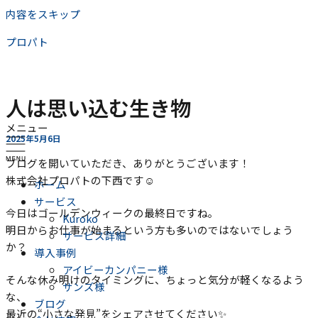
内容をスキップ
プロパト
人は思い込む生き物
メニュー
2025年5月6日
ブログを開いていただき、ありがとうございます！
株式会社プロパトの下西です☺
ホーム
サービス
今日はゴールデンウィークの最終日ですね。
Kuroko
明日からお仕事が始まるという方も多いのではないでしょう
サービス詳細
か？
導入事例
アイビーカンパニー様
そんな休み明けのタイミングに、ちょっと気分が軽くなるよう
サンズ様
な、
ブログ
最近の“小さな発見”をシェアさせてください✨