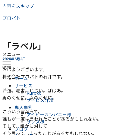
内容をスキップ
プロパト
「ラベル」
メニュー
2026年6月4日
おはようございます。
株式会社プロパトの石井です。
ホーム
サービス
若造。老害。じじい。ばばあ。
Kuroko
男のくせに。女のくせに。
サービス詳細
導入事例
こういう言葉って、
アイビーカンパニー様
誰もが一度は言われたことがあるかもしれない。
サンズ様
そして、誰かに対して
ブログ
そう思ってしまったことがあるかもしれない。