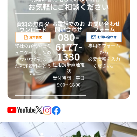
お気軽にご相談ください
お電話でのお
お問い合わせ
資料の無料ダ
問い合わせ
フォーム
ウンロード
080-
6177-
専用のフォーム
弊社の経営やコミ
から
1330
ュニケーションの
必要情報を入力
ノウハウが詰まっ
社用携帯直通電
ください。
たPDF資料をどう
話
ぞ。
受付時間：平日
9:00〜18:00