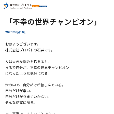
ー
ア
内
Post
「不幸の世界チャンピオン」
ー
容
navigation
カ
を
イ
ス
2026年6月10日
ブ
キ
ッ
おはようございます。
プ
株式会社プロパトの石井です。
人は大きな悩みを抱えると、
まるで自分が、不幸の世界チャンピオン
になったような気分になる。
世の中で、自分だけが苦しんでいる。
自分だけが辛い。
自分だけがうまくいかない。
そんな錯覚に陥る。
でも実際は、そんなことはない。