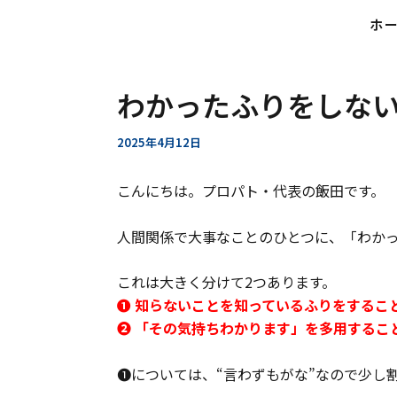
ホ
内
Post
容
navigation
を
わかったふりをしな
ス
キ
2025年4月12日
ッ
プ
こんにちは。プロパト・代表の飯田です。
人間関係で大事なことのひとつに、「わか
これは大きく分けて2つあります。
❶ 知らないことを知っているふりをするこ
❷ 「その気持ちわかります」を多用するこ
❶については、“言わずもがな”なので少し