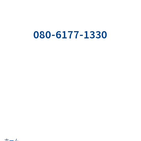
お気軽にご相談ください
お電話でのお問い合わせ
080-6177-1330
の
ぞ。
社用携帯直通電話
受付時間：平日9:00〜18:00
>
ホーム