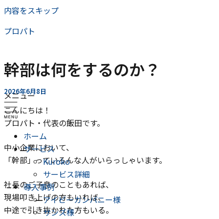
内容をスキップ
プロパト
幹部は何をするのか？
2026年6月8日
メニュー
こんにちは！
プロパト・代表の飯田です。
ホーム
中小企業において、
サービス
「幹部」っていろんな人がいらっしゃいます。
Kuroko
サービス詳細
社長のご子息のこともあれば、
導入事例
現場叩き上げの方もいれば、
アイビーカンパニー様
中途で引き抜かれた方もいる。
サンズ様