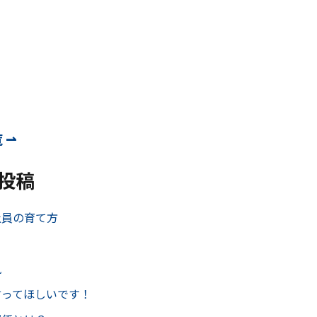
 ⇀
投稿
社員の育て方
風
言ってほしいです！