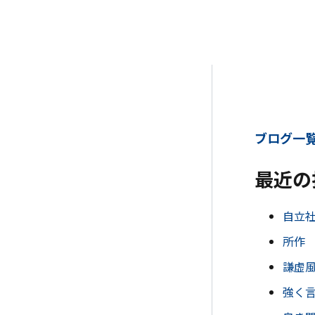
ブログ一覧
最近の
自立
所作
謙虚
強く