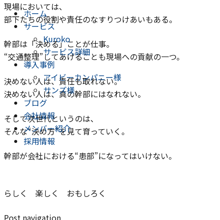
現場においては、
ホーム
部下たちの役割や責任のなすりつけあいもある。
サービス
Kuroko
幹部は「決める」ことが仕事。
サービス詳細
“交通整理”してあげることも現場への貢献の一つ。
導入事例
アイビーカンパニー様
決めない人は、責任も取れない。
サンズ様
決めない人は、真の幹部にはなれない。
ブログ
会社情報
そして次世代というのは、
メンバー紹介
そんな“決め方”を見て育っていく。
採用情報
幹部が会社における“患部”になってはいけない。
らしく 楽しく おもしろく
Post navigation