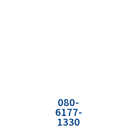
まずは現状の課題を
明確に言語化してみませんか？
お気軽にご相談ください
お電話でのお
お問い合わせ
資料の無料ダ
問い合わせ
フォーム
ウンロード
080-
専用のフォーム
弊社の経営やコミ
6177-
から
ュニケーションの
1330
必要情報を入力
ノウハウが詰まっ
ください。
たPDF資料をどう
社用携帯直通電
ぞ。
話