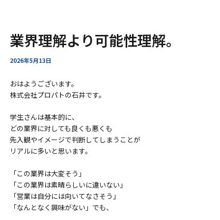
ー
ア
内
Post
業界理解より可能性理解。
ー
容
navigation
カ
を
イ
ス
2026年5月13日
ブ
キ
ッ
おはようございます。
プ
株式会社プロパトの石井です。
学生さんは基本的に、
どの業界に対しても良くも悪くも
先入観やイメージで判断してしまうことが
リアルに多いと思います。
「この業界は大変そう」
「この業界は素晴らしいに違いない」
「営業は自分には向いてなさそう」
「なんとなく興味がない」でも、