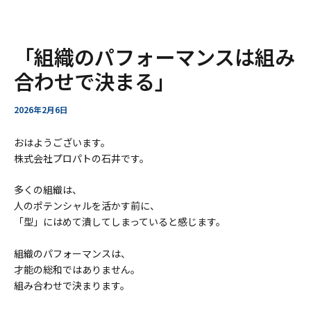
ー
ア
内
Post
「組織のパフォーマンスは組み
ー
容
navigation
カ
を
合わせで決まる」
イ
ス
ブ
キ
2026年2月6日
ッ
プ
おはようございます。
株式会社プロパトの石井です。
多くの組織は、
人のポテンシャルを活かす前に、
「型」にはめて潰してしまっていると感じます。
組織のパフォーマンスは、
才能の総和ではありません。
組み合わせで決まります。